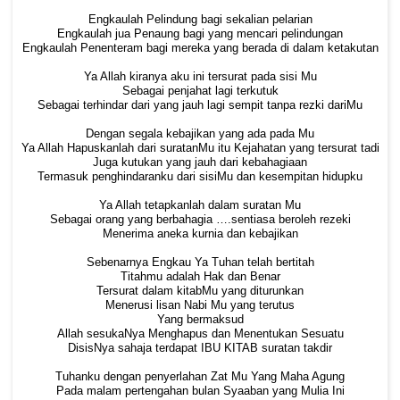
Engkaulah Pelindung bagi sekalian pelarian
Engkaulah jua Penaung bagi yang mencari pelindungan
Engkaulah Penenteram bagi mereka yang berada di dalam ketakutan
Ya Allah kiranya aku ini tersurat pada sisi Mu
Sebagai penjahat lagi terkutuk
Sebagai terhindar dari yang jauh lagi sempit tanpa rezki dariMu
Dengan segala kebajikan yang ada pada Mu
Ya Allah Hapuskanlah dari suratanMu itu Kejahatan yang tersurat tadi
Juga kutukan yang jauh dari kebahagiaan
Termasuk penghindaranku dari sisiMu dan kesempitan hidupku
Ya Allah tetapkanlah dalam suratan Mu
Sebagai orang yang berbahagia ….sentiasa beroleh rezeki
Menerima aneka kurnia dan kebajikan
Sebenarnya Engkau Ya Tuhan telah bertitah
Titahmu adalah Hak dan Benar
Tersurat dalam kitabMu yang diturunkan
Menerusi lisan Nabi Mu yang terutus
Yang bermaksud
Allah sesukaNya Menghapus dan Menentukan Sesuatu
DisisNya sahaja terdapat IBU KITAB suratan takdir
Tuhanku dengan penyerlahan Zat Mu Yang Maha Agung
Pada malam pertengahan bulan Syaaban yang Mulia Ini