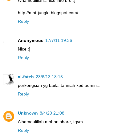
Alhamdulillah...nice info bro :)
http://mat-jungle.blogspot.com/
Reply
Anonymous
17/7/11 19:36
Nice :]
Reply
al-fateh
23/6/13 18:15
perkongsian yg baik.. tahniah kpd admin...
Reply
Unknown
8/4/20 21:08
Alhamdulillah mohon share, tqvm.
Reply