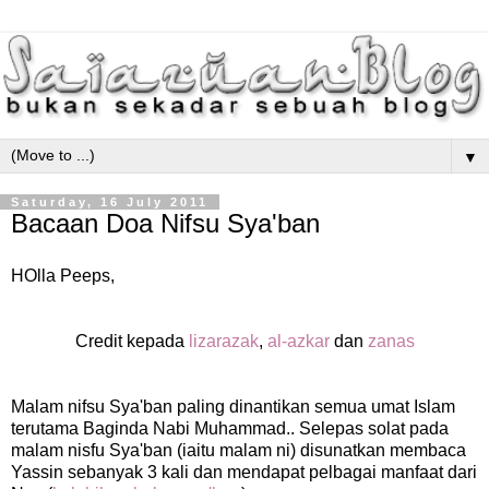
▼
Saturday, 16 July 2011
Bacaan Doa Nifsu Sya'ban
HOlla Peeps,
Credit kepada
lizarazak
,
al-azkar
dan
zanas
Malam nifsu Sya'ban paling dinantikan semua umat Islam
terutama Baginda Nabi Muhammad.. Selepas solat pada
malam nisfu Sya'ban (iaitu malam ni) disunatkan membaca
Yassin sebanyak 3 kali dan mendapat pelbagai manfaat dari