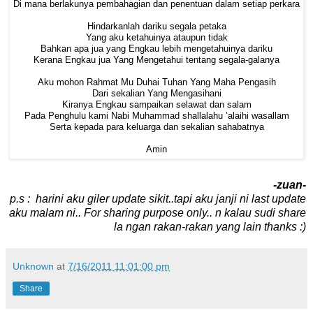
Di mana berlakunya pembahagian dan penentuan dalam setiap perkara
Hindarkanlah dariku segala petaka
Yang aku ketahuinya ataupun tidak
Bahkan apa jua yang Engkau lebih mengetahuinya dariku
Kerana Engkau jua Yang Mengetahui tentang segala-galanya
Aku mohon Rahmat Mu Duhai Tuhan Yang Maha Pengasih
Dari sekalian Yang Mengasihani
Kiranya Engkau sampaikan selawat dan salam
Pada Penghulu kami Nabi Muhammad shallalahu ’alaihi wasallam
Serta kepada para keluarga dan sekalian sahabatnya
Amin
-zuan-
p.s : harini aku giler update sikit..tapi aku janji ni last update
aku malam ni.. For sharing purpose only.. n kalau sudi share
la ngan rakan-rakan yang lain thanks :)
Unknown
at
7/16/2011 11:01:00 pm
Share